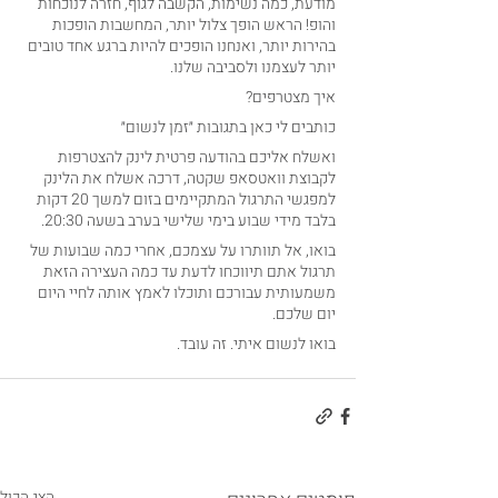
מודעת, כמה נשימות, הקשבה לגוף, חזרה לנוכחות 
והופ! הראש הופך צלול יותר, המחשבות הופכות 
בהירות יותר, ואנחנו הופכים להיות ברגע אחד טובים 
יותר לעצמנו ולסביבה שלנו.
איך מצטרפים?
כותבים לי כאן בתגובות ״זמן לנשום״
ואשלח אליכם בהודעה פרטית לינק להצטרפות 
לקבוצת וואטסאפ שקטה, דרכה אשלח את הלינק 
למפגשי התרגול המתקיימים בזום למשך 20 דקות 
בלבד מידי שבוע בימי שלישי בערב בשעה 20:30.
בואו, אל תוותרו על עצמכם, אחרי כמה שבועות של 
תרגול אתם תיווכחו לדעת עד כמה העצירה הזאת 
משמעותית עבורכם ותוכלו לאמץ אותה לחיי היום 
יום שלכם.
בואו לנשום איתי. זה עובד.
הצג הכול