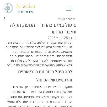
23 באפר׳ 2023
טיפול במים בהריון – תנועה, הקלה
וחיבור מרגש
עודכן:
25 במרץ 2025
ההריון הוא תקופה מופלאה של צמיחה, התפתחות 
ושינויים פיזיים ורגשיים. לצד ההתרגשות, הגוף חווה 
עומסים, כאבים ושינויים בתנועה ובנשימה. כאן 
נכנס הקסם של טיפול במים – מרחב בטוח, תומך 
ומרגיע, שמאפשר לאישה ההרה להקל על הכאב, 
למצוא חופש בתנועה וליצור חיבור עמוק עם העובר.
למה מים? היתרונות הבריאותיים 
והרגשיים של הטיפול 
מחקרים מראים שטיפולי מים בהריון מסייעים 
משמעותית בהפחתת כאבים, שיפור זרימת הדם 
והפחתת בצקות. הציפה במים מפחיתה את תחושת 
הכובד ומאפשרת טווח תנועה רחב יותר ללא מאמץ 
על המפרקים והשרירים. חום המים המרגיע מסייע 